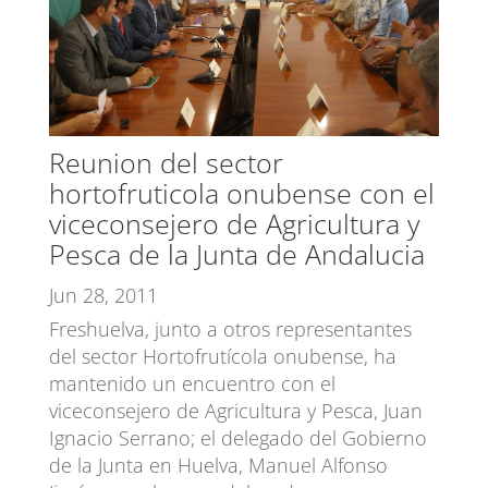
Reunion del sector
hortofruticola onubense con el
viceconsejero de Agricultura y
Pesca de la Junta de Andalucia
Jun 28, 2011
Freshuelva, junto a otros representantes
del sector Hortofrutícola onubense, ha
mantenido un encuentro con el
viceconsejero de Agricultura y Pesca, Juan
Ignacio Serrano; el delegado del Gobierno
de la Junta en Huelva, Manuel Alfonso