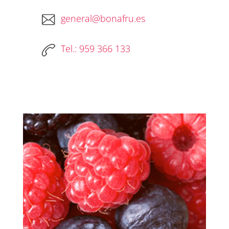
general@bonafru.es
Tel.: 959 366 133