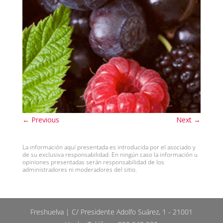
←
Previous
Next
→
La información aquí presentada es introducida por el asociado y
de su exclusiva responsabilidad. En ningún caso la información u
opiniones presentadas serán responsabilidad de los
administradores ni moderadores del sitio.
Freshuelva | C/ Presidente Adolfo Suárez, 1 - 21001