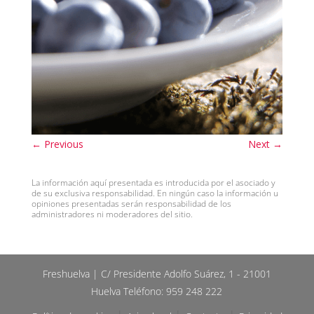
←
Previous
Next
→
La información aquí presentada es introducida por el asociado y
de su exclusiva responsabilidad. En ningún caso la información u
opiniones presentadas serán responsabilidad de los
administradores ni moderadores del sitio.
Freshuelva | C/ Presidente Adolfo Suárez, 1 - 21001
Huelva Teléfono: 959 248 222