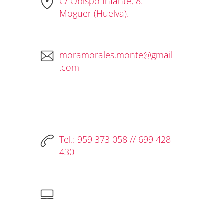
C/ Obispo Infante, 8.
Moguer (Huelva).
moramorales.monte@gmail
.com
Tel.: 959 373 058 // 699 428
430