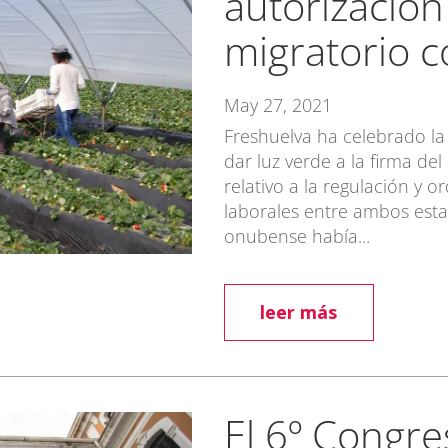
autorización
migratorio 
May 27, 2021
Freshuelva ha celebrado la
dar luz verde a la firma d
relativo a la regulación y o
laborales entre ambos esta
onubense había...
leer más
El 6º Congre