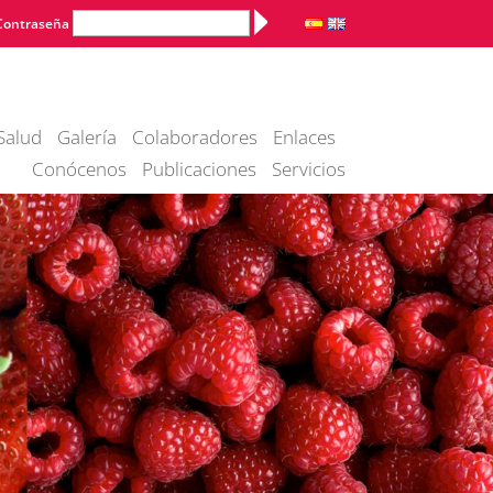
Alternative:
Contraseña
Salud
Galería
Colaboradores
Enlaces
Conócenos
Publicaciones
Servicios