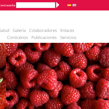
Alternative:
Contraseña
Salud
Galería
Colaboradores
Enlaces
Conócenos
Publicaciones
Servicios