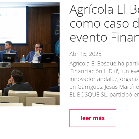
Agrícola El 
como caso de
evento Finan
Abr 15, 2025
Agrícola El Bosque ha part
'Financiación I+D+i', un ev
innovador andaluz, organi
en Garrigues. Jesús Martín
EL BOSQUE SL, participó en 
leer más