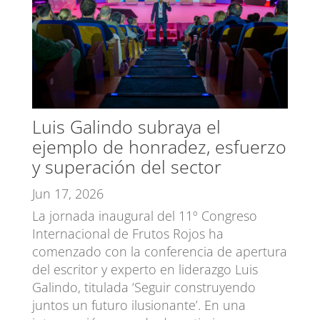
Luis Galindo subraya el
ejemplo de honradez, esfuerzo
y superación del sector
Jun 17, 2026
La jornada inaugural del 11º Congreso
Internacional de Frutos Rojos ha
comenzado con la conferencia de apertura
del escritor y experto en liderazgo Luis
Galindo, titulada ‘Seguir construyendo
juntos un futuro ilusionante’. En una