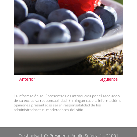
←
Anterior
Siguiente
→
La información aquí presentada es introducida por el asociado y
de su exclusiva responsabilidad. En ningún caso la información u
opiniones presentadas serán responsabilidad de los
administradores ni moderadores del sitio.
Freshuelva | C/ Presidente Adolfo Suárez, 1 - 21001