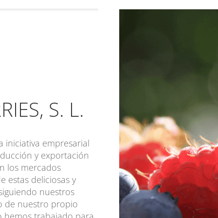
ES, S. L.
iniciativa empresarial
oducción y exportación
en los mercados
 estas deliciosas y
 siguiendo nuestros
lo de nuestro propio
io hemos trabajado para