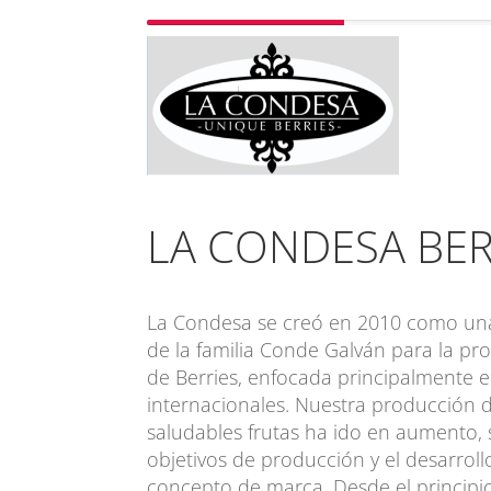
LA CONDESA BERRI
La Condesa se creó en 2010 como una 
de la familia Conde Galván para la pr
de Berries, enfocada principalmente 
internacionales. Nuestra producción de
saludables frutas ha ido en aumento,
objetivos de producción y el desarrol
concepto de marca. Desde el princip