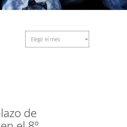
plazo de
 en el 8º