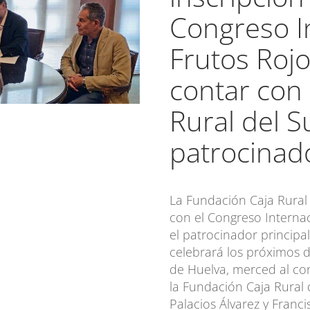
Congreso I
Frutos Rojo
contar con
Rural del 
patrocinado
La Fundación Caja Rura
con el Congreso Interna
el patrocinador principa
celebrará los próximos d
de Huelva, merced al co
la Fundación Caja Rural d
Palacios Álvarez y Franc