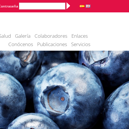
Alternative:
Contraseña
Salud
Galería
Colaboradores
Enlaces
Conócenos
Publicaciones
Servicios