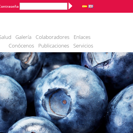
Alternative:
Contraseña
Salud
Galería
Colaboradores
Enlaces
Conócenos
Publicaciones
Servicios