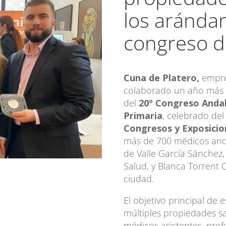
los aránda
congreso d
Cuna de Platero,
empre
colaborado un año más 
del
20º Congreso Anda
Primaria
, celebrado del
Congresos y Exposici
más de 700 médicos anda
de Valle García Sánchez,
Salud, y Blanca Torrent C
ciudad.
El objetivo principal de 
múltiples propiedades s
médicos asistentes, prof