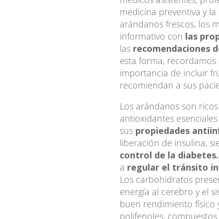
medicina preventiva y la
arándanos frescos, los m
informativo con
las pro
las
recomendaciones d
esta forma, recordamos a
importancia de incluir fr
recomiendan a sus pacie
Los arándanos son rico
antioxidantes esenciale
sus
propiedades antiin
liberación de insulina, 
control de la diabetes
a
regular el tránsito i
Los carbohidratos prese
energía al cerebro y el 
buen rendimiento físico 
polifenoles, compuesto