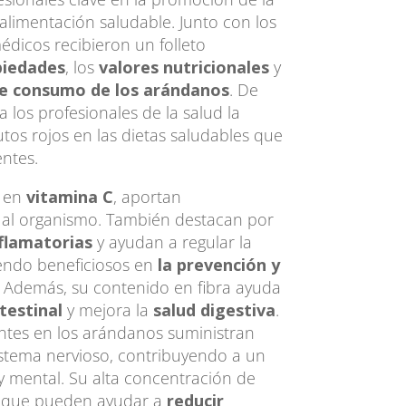
 alimentación saludable. Junto con los
édicos recibieron un folleto
piedades
, los
valores nutricionales
y
e consumo de los arándanos
. De
 los profesionales de la salud la
utos rojos en las dietas saludables que
ntes.
s en
vitamina C
, aportan
s al organismo. También destacan por
flamatorias
y ayudan a regular la
siendo beneficiosos en
la prevención y
.
Además, su contenido en fibra ayuda
ntestinal
y mejora la
salud digestiva
.
ntes en los arándanos suministran
sistema nervioso, contribuyendo a un
y mental. Su alta concentración de
s que pueden ayudar a
reducir