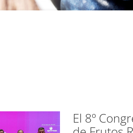
El 8º Congr
de Frutos 