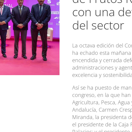
con una d
del sector
La octava edición del Co
ha echado esta mañana 
encendida y cerrada defe
administraciones y agen
excelencia y sostenibilid
Así se ha puesto de manif
congreso, en la que han 
Agricultura, Pesca, Agua 
Andalucía, Carmen Crespo
Miranda, la presidenta d
el presidente de la Caja 
Palacios; y el president