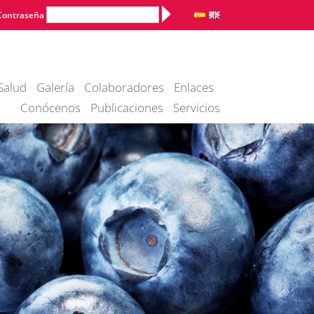
Alternative:
Contraseña
Salud
Galería
Colaboradores
Enlaces
Conócenos
Publicaciones
Servicios