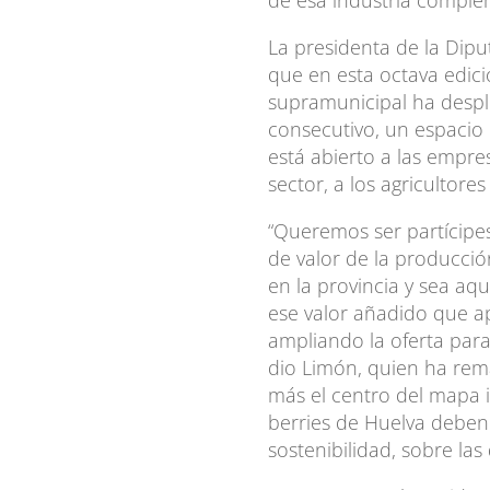
de esa industria comple
La presidenta de la Dip
que en esta octava edici
supramunicipal ha desp
consecutivo, un espacio p
está abierto a las empres
sector, a los agricultore
“Queremos ser partícipe
de valor de la producció
en la provincia y sea a
ese valor añadido que a
ampliando la oferta para
dio Limón, quien ha re
más el centro del mapa i
berries de Huelva deben 
sostenibilidad, sobre la