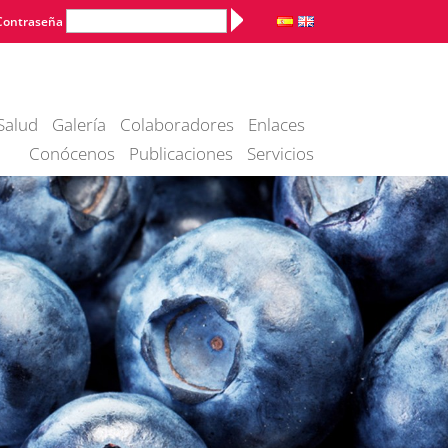
Alternative:
Contraseña
Salud
Galería
Colaboradores
Enlaces
Conócenos
Publicaciones
Servicios