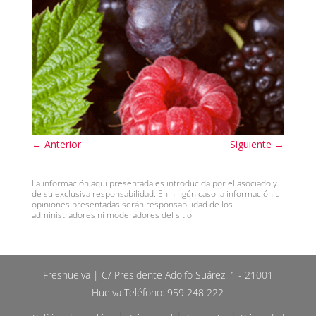
←
Anterior
Siguiente
→
La información aquí presentada es introducida por el asociado y
de su exclusiva responsabilidad. En ningún caso la información u
opiniones presentadas serán responsabilidad de los
administradores ni moderadores del sitio.
Freshuelva | C/ Presidente Adolfo Suárez, 1 - 21001
Huelva Teléfono: 959 248 222