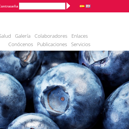
Alternative:
Contraseña
Salud
Galería
Colaboradores
Enlaces
Conócenos
Publicaciones
Servicios