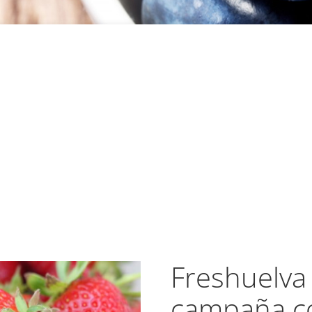
Freshuelva 
campaña c