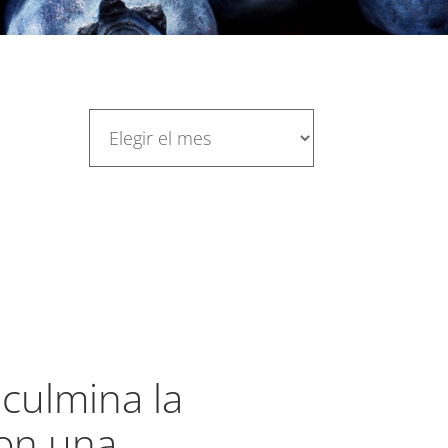
culmina la
on una