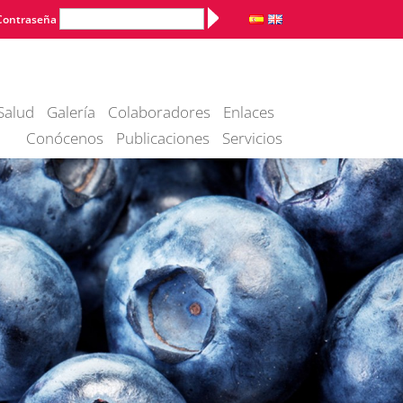
Alternative:
Contraseña
Salud
Galería
Colaboradores
Enlaces
Conócenos
Publicaciones
Servicios