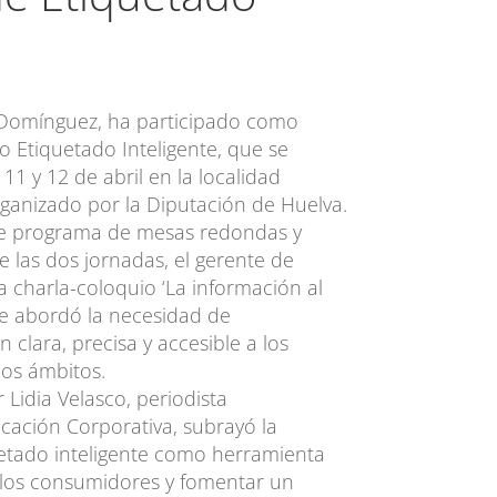
 Domínguez, ha participado como
o Etiquetado Inteligente, que se
11 y 12 de abril en la localidad
ganizado por la Diputación de Huelva.
te programa de mesas redondas y
e las dos jornadas, el gerente de
a charla-coloquio ‘La información al
se abordó la necesidad de
 clara, precisa y accesible a los
os ámbitos.
Lidia Velasco, periodista
cación Corporativa, subrayó la
etado inteligente como herramienta
 los consumidores y fomentar un