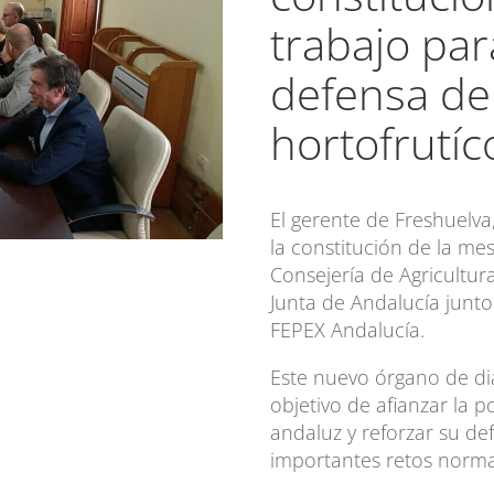
trabajo par
defensa del
hortofrutíc
El gerente de Freshuelva
la constitución de la me
Consejería de Agricultura
Junta de Andalucía junto
FEPEX Andalucía.
Este nuevo órgano de di
objetivo de afianzar la p
andaluz y reforzar su d
importantes retos norma