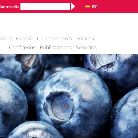
Alternative:
Contraseña
Salud
Galería
Colaboradores
Enlaces
Conócenos
Publicaciones
Servicios