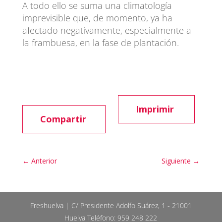
A todo ello se suma una climatología
imprevisible que, de momento, ya ha
afectado negativamente, especialmente a
la frambuesa, en la fase de plantación.
Imprimir
Compartir
←
Anterior
Siguiente
→
Freshuelva | C/ Presidente Adolfo Suárez, 1 - 21001
Huelva Teléfono: 959 248 222