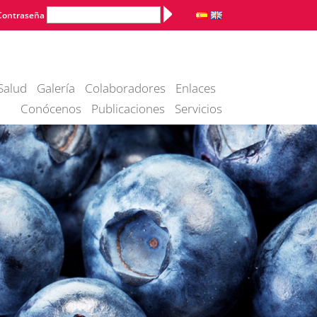
Alternative:
Contraseña
Salud
Galería
Colaboradores
Enlaces
Conócenos
Publicaciones
Servicios