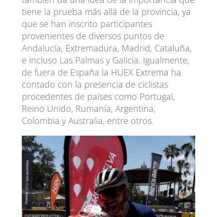
tiene la prueba más allá de la provincia, ya
que se han inscrito participantes
provenientes de diversos puntos de
Andalucía, Extremadura, Madrid, Cataluña,
e incluso Las Palmas y Galicia. Igualmente,
de fuera de España la HUEX Extrema ha
contado con la presencia de ciclistas
procedentes de países como Portugal,
Reino Unido, Rumanía, Argentina,
Colombia y Australia, entre otros.