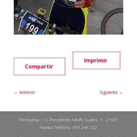
Imprimir
Compartir
←
Anterior
Siguiente
→
Freshuelva | C/ Presidente Adolfo Suárez, 1 - 21001
Huelva Teléfono: 959 248 222