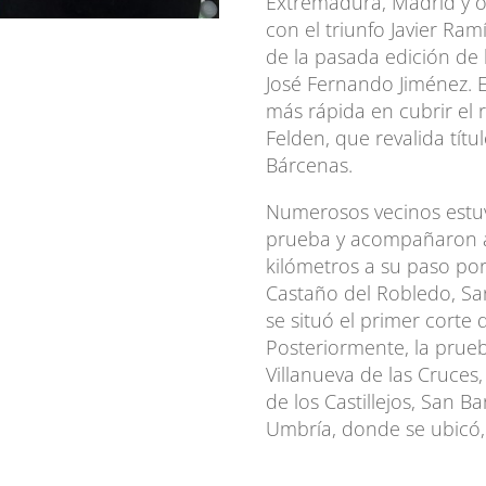
Extremadura, Madrid y o
con el triunfo Javier Ra
de la pasada edición de l
José Fernando Jiménez. E
más rápida en cubrir el
Felden, que revalida títu
Bárcenas.
Numerosos vecinos estuvi
prueba y acompañaron a 
kilómetros a su paso por
Castaño del Robledo, San
se situó el primer corte 
Posteriormente, la prueb
Villanueva de las Cruces,
de los Castillejos, San B
Umbría, donde se ubicó,