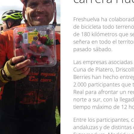
Freshuelva ha colaborad
de bicicleta todo terren
de 180 kilómetros que s
señera en todo el territo
pasado sábado.
Las empresas asociadas d
Cuna de Platero, Driscoll
Berries han hecho entreg
2.000 participantes que 
Real para afrontar un re
norte a sur, con la lleg
tiempo máximo de 12 ho
Entre los participantes, c
andaluzas y de distint