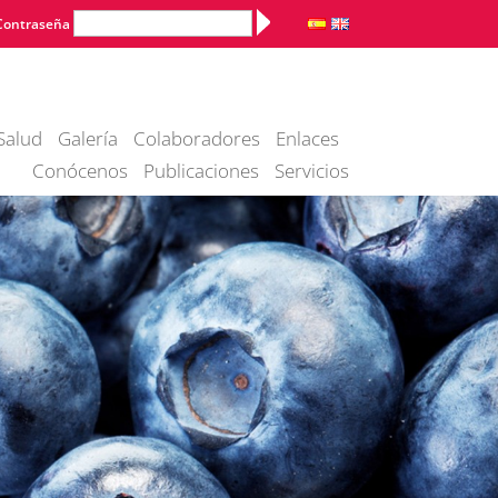
Alternative:
Contraseña
Salud
Galería
Colaboradores
Enlaces
Conócenos
Publicaciones
Servicios