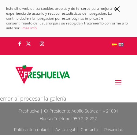
×
Este sitio web utiliza cookies propias y de terceros para mejorar su
experiencia de usuario y recabar estadísticas de navegación. La
continuidad en la navegación por estas páginas implicará el
consentimiento del usuario para su recogida y tratamiento conforme a lo
anterior..
más info
error al procesar la galería
Freshuelva | C/ Presidente Adolfo Suárez, 1 - 21001
Huelva Teléfono: 959 248 222
|
|
|
Política de cookies
Aviso legal
Contacto
Privacidad