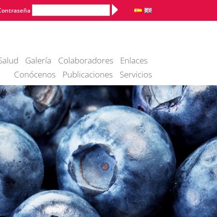
Alternative:
Contraseña
Salud
Galería
Colaboradores
Enlaces
Conócenos
Publicaciones
Servicios