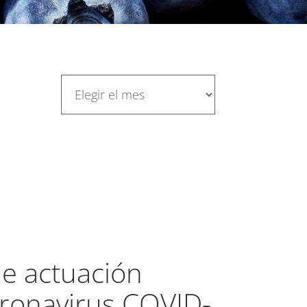
de actuación
oronavirus COVID-