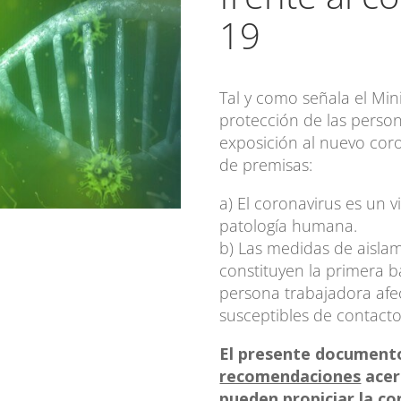
19
Tal y como señala el Min
protección de las perso
exposición al nuevo coro
de premisas:
a) El coronavirus es un 
patología humana.
b) Las medidas de aislam
constituyen la primera b
persona trabajadora afe
susceptibles de contacto
El presente document
recomendaciones
acer
pueden propiciar la co