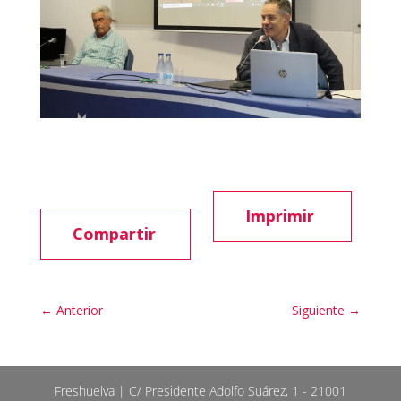
Imprimir
Compartir
←
Anterior
Siguiente
→
Freshuelva | C/ Presidente Adolfo Suárez, 1 - 21001