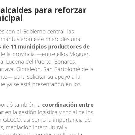
alcaldes para reforzar
icipal
es con el Gobierno central, las
s mantuvieron este miércoles una
s de 11 municipios productores de
de la provincia —entre ellos Moguer,
ra, Lucena del Puerto, Bonares,
rtaya, Gibraleón, San Bartolomé de la
onte— para solicitar su apoyo a la
e ya se está presentando en los
bordó también la
coordinación entre
or
en la gestión logística y social de los
n GECCO, así como la importancia de
os, mediación intercultural y
faciliten el buen desarrollo de la