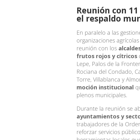
Reunión con 11 
el respaldo mun
En paralelo a las gestion
organizaciones agrícola
reunión con los
alcalde
frutos rojos y cítricos
Lepe, Palos de la Fronte
Rociana del Condado, Ca
Torre, Villablanca y Alm
moción institucional
qu
plenos municipales.
Durante la reunión se a
ayuntamientos y sect
trabajadores de la Orde
reforzar servicios públic
herramientas locales que 