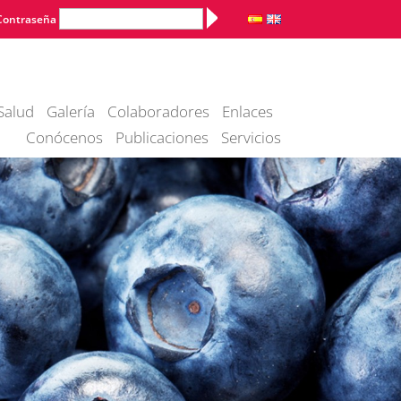
Alternative:
Contraseña
Salud
Galería
Colaboradores
Enlaces
Conócenos
Publicaciones
Servicios