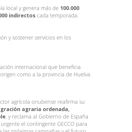
ía local y genera más de
100.000
000 indirectos
cada temporada.
ión y sostener servicios en los
ción internacional que beneficia
e origen como a la provincia de Huelva.
ector agrícola onubense reafirma su
gración agraria ordenada,
ble
, y reclama al Gobierno de España
 urgente el contingente GECCO para
 de las próximas campañas y el futuro