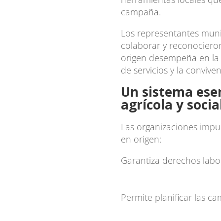
campaña.
Los representantes muni
colaborar y reconocieron
origen desempeña en la 
de servicios y la convive
Un sistema esen
agrícola y soci
Las organizaciones impu
en origen:
Garantiza derechos labora
Permite planificar las c