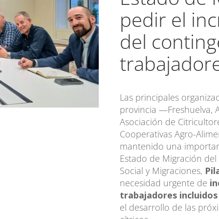
pedir el i
del contin
trabajado
Las principales organizac
provincia —Freshuelva, A
Asociación de Citricultor
Cooperativas Agro-Alime
mantenido una important
Estado de Migración del 
Social y Migraciones,
Pil
necesidad urgente de
i
trabajadores incluido
el desarrollo de las pró