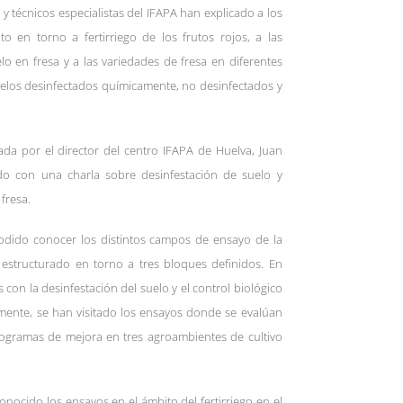
 y técnicos especialistas del IFAPA han explicado a los
uto en torno a fertirriego de los frutos rojos, a las
lo en fresa y a las variedades de fresa en diferentes
elos desinfectados químicamente, no desinfectados y
ada por el director del centro IFAPA de Huelva, Juan
o con una charla sobre desinfestación de suelo y
 fresa.
podido conocer los distintos campos de ensayo de la
o estructurado en torno a tres bloques definidos. En
 con la desinfestación del suelo y el control biológico
ormente, se han visitado los ensayos donde se evalúan
rogramas de mejora en tres agroambientes de cultivo
conocido los ensayos en el ámbito del fertirriego en el