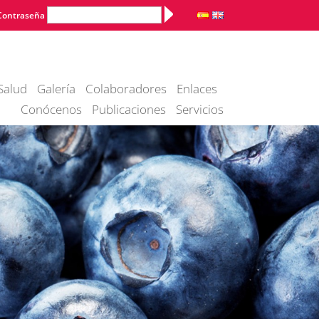
Alternative:
Contraseña
Salud
Galería
Colaboradores
Enlaces
Conócenos
Publicaciones
Servicios