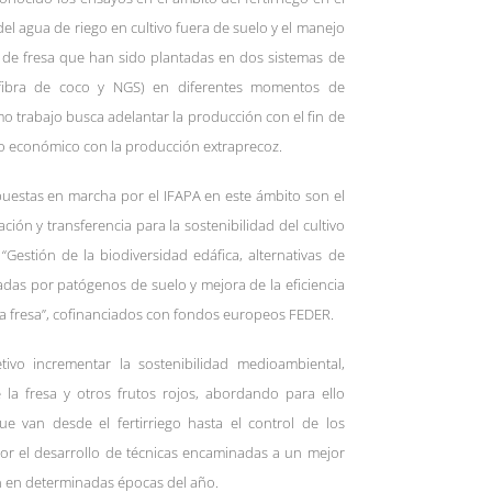
n del agua de riego en cultivo fuera de suelo y el manejo
s de fresa que han sido plantadas en dos sistemas de
 fibra de coco y NGS) en diferentes momentos de
imo trabajo busca adelantar la producción con el fin de
 económico con la producción extraprecoz.
puestas en marcha por el IFAPA en este ámbito son el
ión y transferencia para la sostenibilidad del cultivo
 “Gestión de la biodiversidad edáfica, alternativas de
das por patógenos de suelo y mejora de la eficiencia
e la fresa”, cofinanciados con fondos europeos FEDER.
tivo incrementar la sostenibilidad medioambiental,
e la fresa y otros frutos rojos, abordando para ello
que van desde el fertirriego hasta el control de los
or el desarrollo de técnicas encaminadas a un mejor
 en determinadas épocas del año.