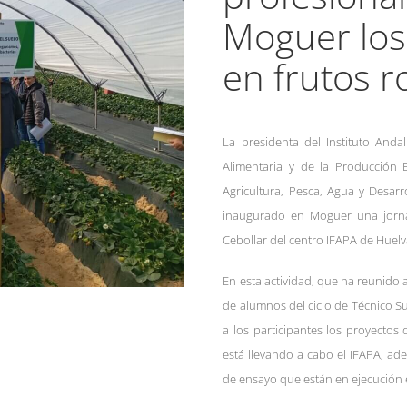
Moguer los
en frutos r
La presidenta del Instituto Anda
Alimentaria y de la Producción 
Agricultura, Pesca, Agua y Desarr
inaugurado en Moguer una jornad
Cebollar del centro IFAPA de Huelv
En esta actividad, que ha reunido 
de alumnos del ciclo de Técnico S
a los participantes los proyectos 
está llevando a cabo el IFAPA, ad
de ensayo que están en ejecución