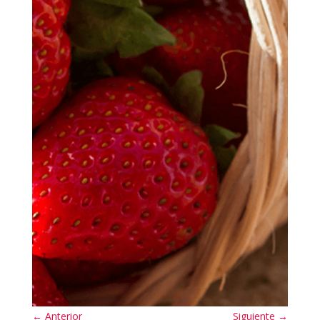
←
Anterior
Siguiente
→