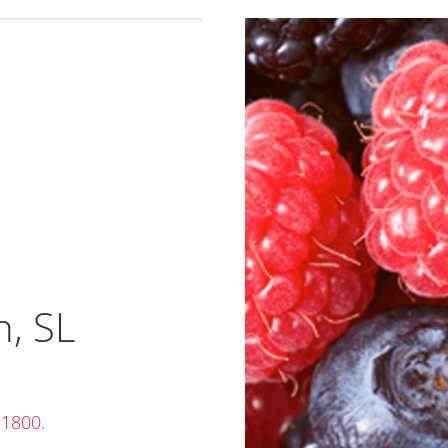
n, SL
21800.