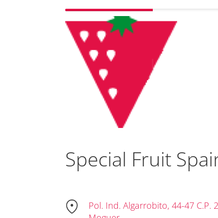
Special Fruit Spai
Pol. Ind. Algarrobito, 44-47 C.P. 
Moguer