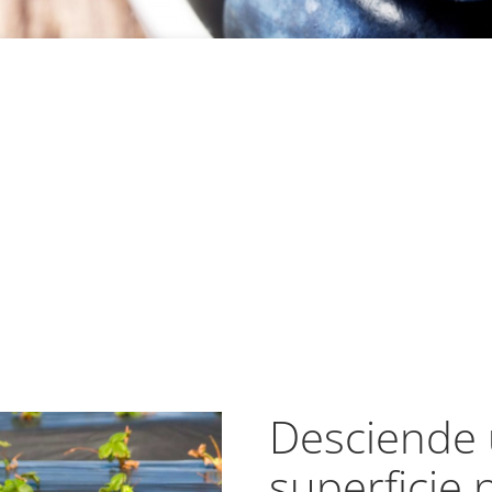
Desciende 
superficie 