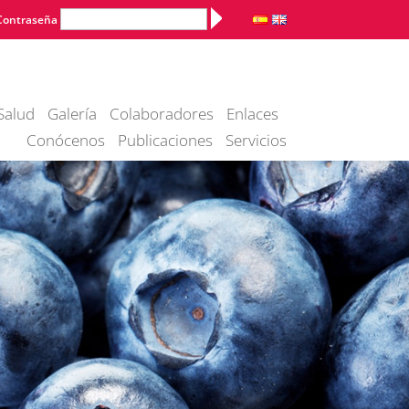
Alternative:
Contraseña
Salud
Galería
Colaboradores
Enlaces
Conócenos
Publicaciones
Servicios