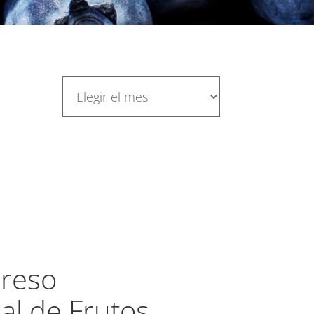
greso
al de Frutos