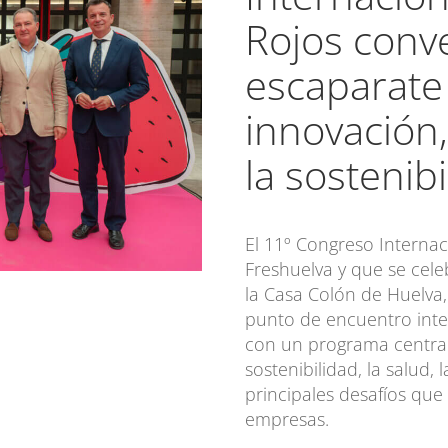
Rojos conve
escaparate
innovación
la sostenib
El 11º Congreso Internac
Freshuelva y que se cele
la Casa Colón de Huelva, 
punto de encuentro inter
con un programa centrad
sostenibilidad, la salud, 
principales desafíos qu
empresas.