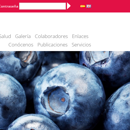
Alternative:
Contraseña
Salud
Galería
Colaboradores
Enlaces
Conócenos
Publicaciones
Servicios