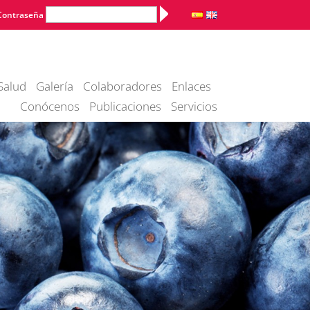
Alternative:
Contraseña
Salud
Galería
Colaboradores
Enlaces
Conócenos
Publicaciones
Servicios