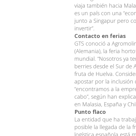
viaja también hacia Mala
es un país con una “eco
junto a Singapur pero c
invertir”.
Contacto en ferias
GTS conoció a Agromolinil
(Alemania), la feria hort
mundial. “Nosotros ya t
berries desde el Sur de 
fruta de Huelva. Consid
apostar por la inclusión
“encontramos a la empre
cabo”, según han explic
en Malasia, España y Chi
Punto flaco
La entidad que ha trabaj
posible la llegada de la 
logística española está