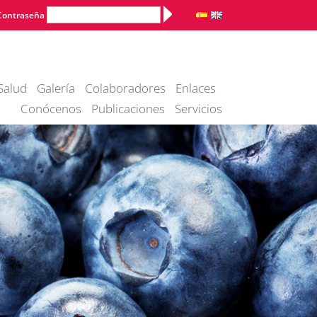
Alternative:
Contraseña
Salud
Galería
Colaboradores
Enlaces
Conócenos
Publicaciones
Servicios