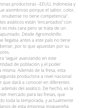
s zonas productoras –EEUU, Indonesia y
 fue asombroso porque el sabor, color,
sa onubense no tiene competencia”.
ntes asiáticos están “encantados” con
ue es más cara pero se trata de un
apuntado. Desde Agromolinillo
ue llegaba antes a este país no tiene
ense’, por lo que apuestan por su
ores.
ra ‘seguir avanzando en este
ntidad de población y el poder
la misma. Además de la fresa, esta
segunda productora a nivel nacional
e que dará a conocer en diferentes
, además del asiático. De hecho, es la
este mercado para las fresas, que
do toda la temporada, y actualmente
danos de esta empresa moguereña