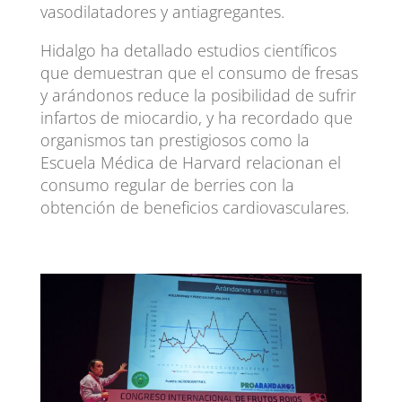
vasodilatadores y antiagregantes.
Hidalgo ha detallado estudios científicos
que demuestran que el consumo de fresas
y arándonos reduce la posibilidad de sufrir
infartos de miocardio, y ha recordado que
organismos tan prestigiosos como la
Escuela Médica de Harvard relacionan el
consumo regular de berries con la
obtención de beneficios cardiovasculares.